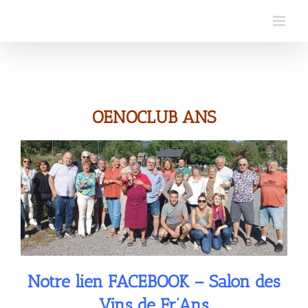
Skip
to
content
OENOCLUB ANS
Notre lien FACEBOOK – Salon des
Vins de Fr’Ans